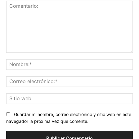
Comentario:
No
Co
ele
Sit
we
Guardar mi nombre, correo electrónico y sitio web en este
navegador la próxima vez que comente.