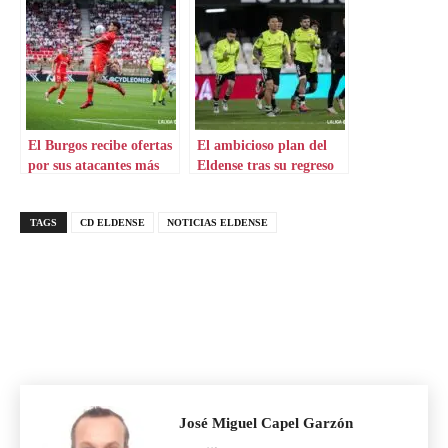
El Burgos recibe ofertas
El ambicioso plan del
por sus atacantes más
Eldense tras su regreso
potentes
al fútbol profesional: un
delantero de nivel en el
TAGS
CD ELDENSE
NOTICIAS ELDENSE
punto de mira
José Miguel Capel Garzón