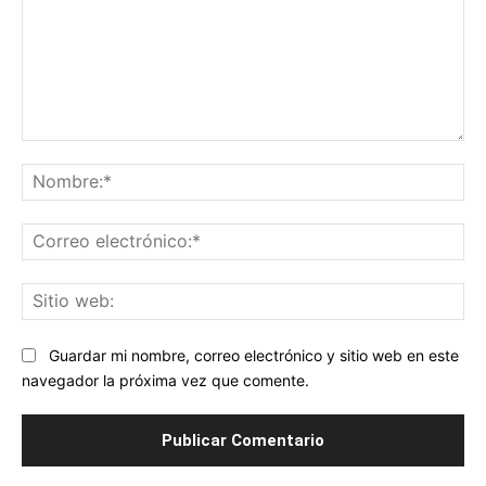
Comentario:
No
Co
ele
Sit
we
Guardar mi nombre, correo electrónico y sitio web en este
navegador la próxima vez que comente.