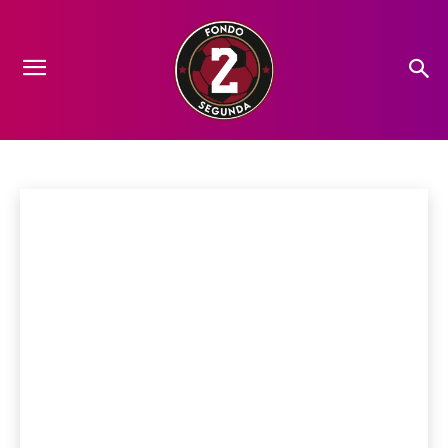
DATOS
Análisis
Ascenso
Camino al Cielo
Crónicas
FICHAJE
Historia
Inicio
Datos