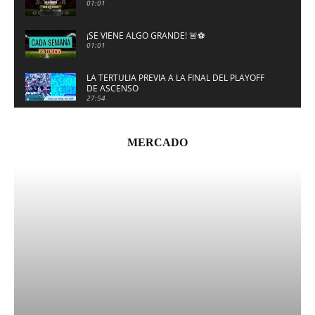
01:01
¡SE VIENE ALGO GRANDE! 🚨⚽
01:01
LA TERTULIA PREVIA A LA FINAL DEL PLAYOFF
DE ASCENSO
27:54
Pacheta se ilusiona con el nuevo Granada CF
01:11
MERCADO
Muneta, del #CDMirandés, sobre Javi
Hernández y Yeremay
01:09
ENTREVISTA CON MARCOS FERNÁNDEZ DEL
AD CEUTA
21:34
ENTREVISTA CON PABLO GARCÍA DEL REAL
SPORTING DE GIJÓN
16:47
ENTREVISTA CON JUANPA DEL CD MIRANDÉS
15:11