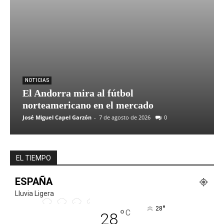
ENTREVISTA CON JOAQUÍN MUÑOZ DEL
MÁLAGA CF
17:49
ENTREVISTA CON ANDER CANTERO DEL
BURGOS CF
20:32
NOTICIAS
El Andorra mira al fútbol
norteamericano en el mercado
José Miguel Capel Garzón
-
7 de agosto de 2026
0
EL TIEMPO
ESPAÑA
Lluvia Ligera
°
28
°
C
28