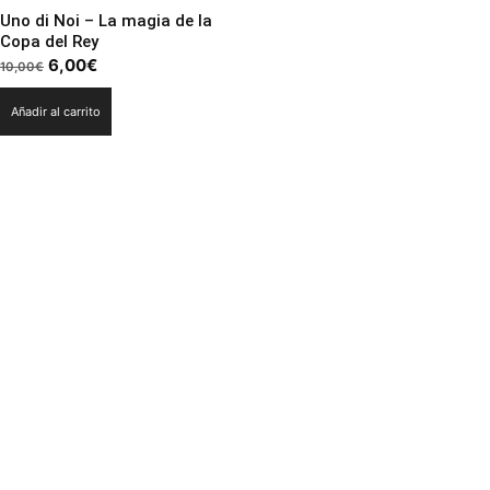
Uno di Noi – La magia de la
Copa del Rey
El
El
6,00
€
10,00
€
precio
precio
Añadir al carrito
original
actual
era:
es:
10,00€.
6,00€.