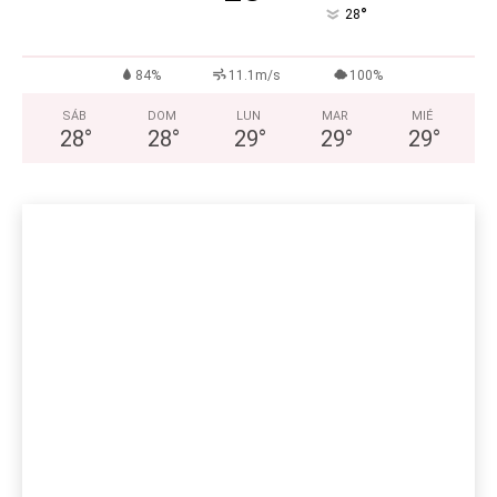
°
28
84%
11.1m/s
100%
SÁB
DOM
LUN
MAR
MIÉ
28
°
28
°
29
°
29
°
29
°