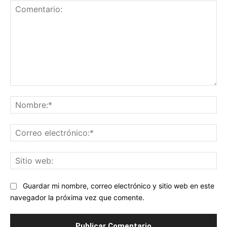
Comentario:
No
Co
ele
Sit
we
Guardar mi nombre, correo electrónico y sitio web en este
navegador la próxima vez que comente.