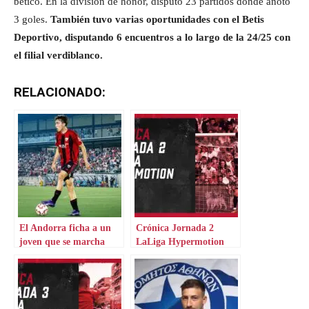
bético. En la división de honor, disputó 23 partidos donde anotó
3 goles.
También tuvo varias oportunidades con el Betis
Deportivo, disputando 6 encuentros a lo largo de la 24/25 con
el filial verdiblanco.
RELACIONADO:
El Andorra ficha a un
Crónica Jornada 2
joven que se marcha
LaLiga Hypermotion
cedido