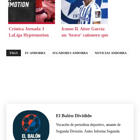
Crónica Jornada 3
Iconos II. Aitor García:
LaLiga Hypermotion
un ‘bravo’ cañonero que
aterriza en Grecia
TAGS
FC ANDORRA
JUGADORES ANDORRA
NOTICIAS ANDORRA
El Balón Dividido
Vocación de periodista deportivo, amante de
Segunda División. Antes Informa Segunda.