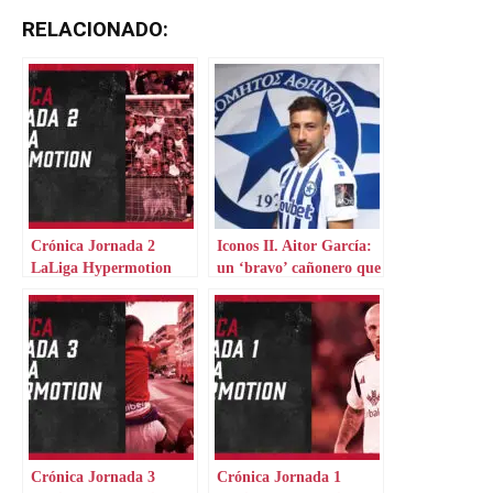
RELACIONADO:
Crónica Jornada 2
Iconos II. Aitor García:
LaLiga Hypermotion
un ‘bravo’ cañonero que
aterriza en Grecia
Crónica Jornada 3
Crónica Jornada 1