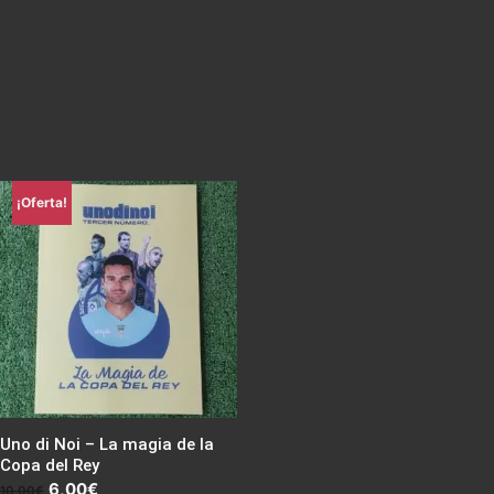
¡Oferta!
Uno di Noi – La magia de la
Copa del Rey
El
El
6,00
€
10,00
€