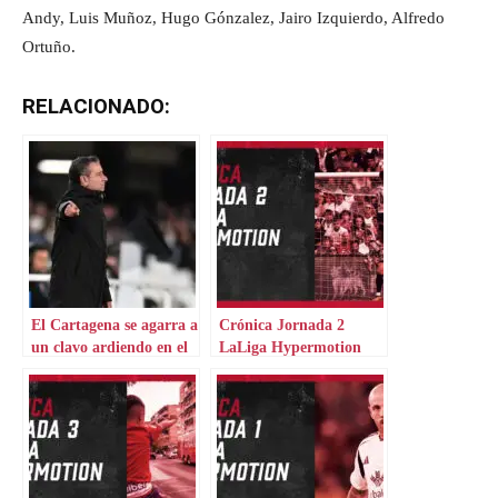
Andy, Luis Muñoz, Hugo Gónzalez, Jairo Izquierdo, Alfredo
Ortuño.
RELACIONADO:
El Cartagena se agarra a
Crónica Jornada 2
un clavo ardiendo en el
LaLiga Hypermotion
que no cree