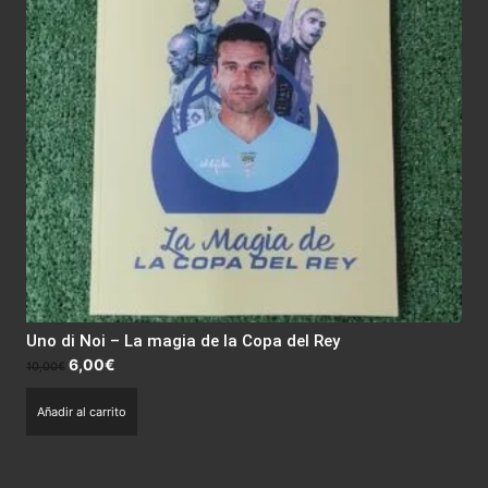
Uno di Noi – La magia de la Copa del Rey
El
El
6,00
€
10,00
€
precio
precio
Añadir al carrito
original
actual
era:
es:
10,00€.
6,00€.