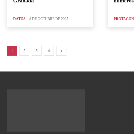
Granada
números
DATOS
8 DE OCTUBRE DE 2025
PROTAGON
1
2
3
4