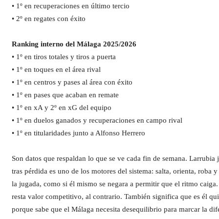
• 1º en recuperaciones en último tercio
• 2º en regates con éxito
Ranking interno del Málaga
2025/2026
• 1º en tiros totales y tiros a puerta
• 1º en toques en el área rival
• 1º en centros y pases al área con éxito
• 1º en pases que acaban en remate
• 1º en xA y 2º en xG del equipo
• 1º en duelos ganados y recuperaciones en campo rival
• 1º en titularidades junto a Alfonso Herrero
Son datos que respaldan lo que se ve cada fin de semana. Larrubia 
tras pérdida es uno de los motores del sistema: salta, orienta, roba 
la jugada, como si él mismo se negara a permitir que el ritmo caiga
resta valor competitivo, al contrario. También significa que es él q
porque sabe que el Málaga necesita desequilibrio para marcar la dif