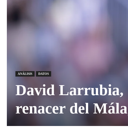
ANÁLISIS
DATOS
David Larrubia, l
renacer del Mál