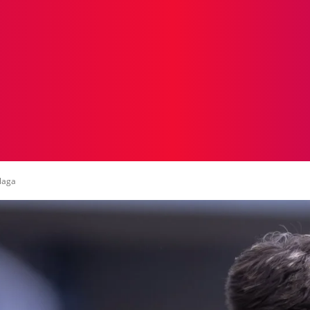
ICIAS
PROTAGONISTAS
CRONICAS
OTR
álaga