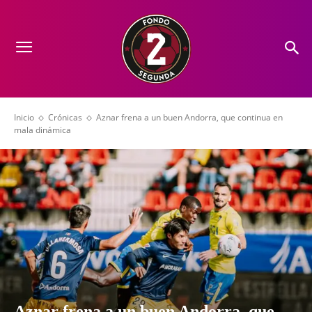
Inicio
Crónicas
Aznar frena a un buen Andorra, que continua en
mala dinámica
Aznar frena a un buen Andorra, que