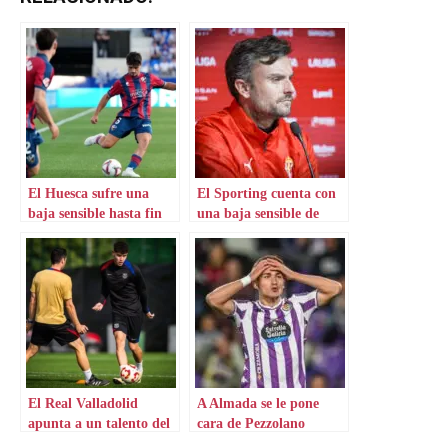
El Huesca sufre una
El Sporting cuenta con
baja sensible hasta fin
una baja sensible de
de temporada
última hora
El Real Valladolid
A Almada se le pone
apunta a un talento del
cara de Pezzolano
Barça