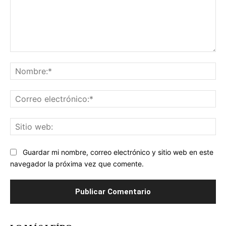
Comentario:
No
Co
ele
Sit
we
Guardar mi nombre, correo electrónico y sitio web en este
navegador la próxima vez que comente.