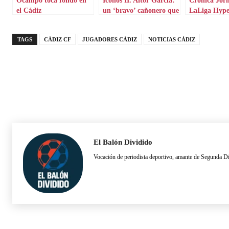
el Cádiz
un ‘bravo’ cañonero que
LaLiga Hyp
aterriza en Grecia
TAGS
CÁDIZ CF
JUGADORES CÁDIZ
NOTICIAS CÁDIZ
El Balón Dividido
Vocación de periodista deportivo, amante de Segunda D