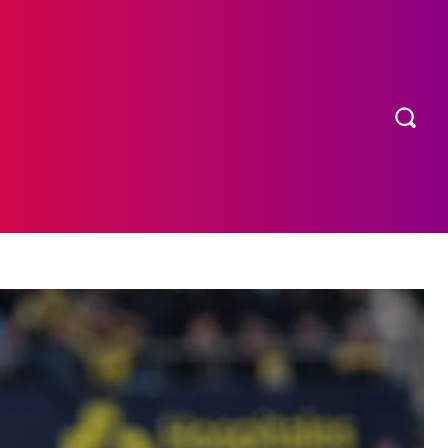
OS
MORE