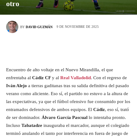
otro
9 DE NOVIEMBRE DE 2025
BY
DAVID GUZMÁN
Encuentro de alto voltaje en el Nuevo Mirandilla, el que
enfrentaba al
Cádiz CF
y al
Real Valladolid
. Con el regreso de
Iván Alejo
a tierras gaditanas tras su salida definitiva del pasado
verano como aliciente. Eso sí, el partido no estuvo a la altura de
las expectativas, ya que el fútbol ofensivo fue consumido por los
entramados defensivos de ambos equipos. El
Cádiz
, eso sí, trató
de ser dominador.
Álvaro García Pascual
lo intentaba pronto.
Incluso
Tabatadze
inauguraba el marcador, aunque el colegiado
terminó anulando el tanto por interferencia en fuera de juego de