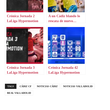
Crónica Jornada 2
A un Cádiz blando lo
LaLiga Hypermotion
rescata de nuevo…
Tabatadze
Crónica Jornada 3
Crónica Jornada 42
LaLiga Hypermotion
LaLiga Hypermotion
TAGS
CÁDIZ CF
NOTICIAS CÁDIZ
NOTICIAS VALLADOLID
REAL VALLADOLID