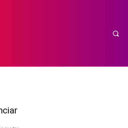
OS
MORE
nciar