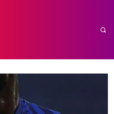
OS
MORE