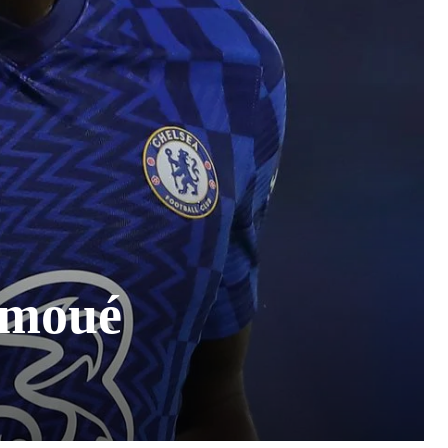
iémoué