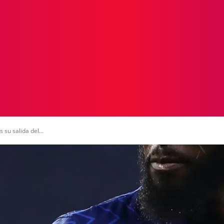
ICIAS
PROTAGONISTAS
CRONICAS
OTR
su salida del...