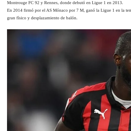
Montrouge FC 92 y Rennes, donde debutó en Ligue 1 en 2013.
En 2014 firmó por el AS Mónaco por 7 M, ganó la Ligue 1 en la t
gran físico y desplazamiento de balón.