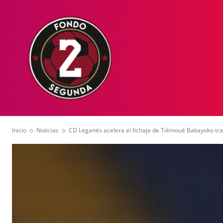
HOME
NOT
Inicio
Noticias
CD Leganés acelera el fichaje de Tiémoué Bakayoko tras 