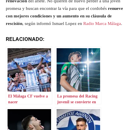
renovación
del ariete. No quieren de nuevo perder a una joven
promesa y buscan encontrar la vía para que el cordobés
renueve
con mejores condiciones y un aumento en su cláusula de
rescisión
, según informó Ismael Lopez en
Radio Marca Málaga
.
RELACIONADO:
El Málaga CF vuelve a
La promesa del Racing
nacer
juvenil se convierte en
realidad