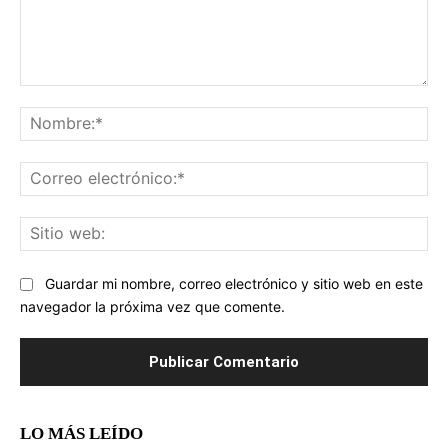
Comentario:
No
Co
ele
Sit
we
Guardar mi nombre, correo electrónico y sitio web en este
navegador la próxima vez que comente.
LO MÁS LEÍDO