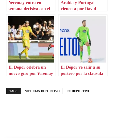
Yeremay entra en
Arabia y Portugal
semana decisiva con el
vienen a por David
Sporting según la prensa
Mella y Yeremay
lusa
El Dépor celebra un
El Dépor ve salir a su
nuevo giro por Yeremay
portero por la cláusula
TAGS
NOTICIAS DEPORTIVO
RC DEPORTIVO