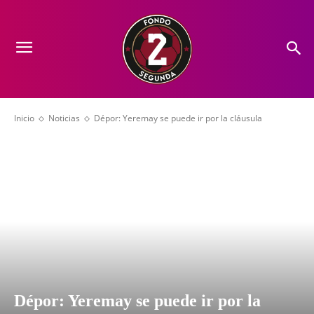
Inicio
Noticias
Dépor: Yeremay se puede ir por la cláusula
Dépor: Yeremay se puede ir por la