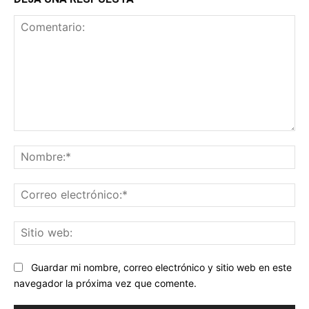
Comentario:
No
Co
ele
Sit
we
Guardar mi nombre, correo electrónico y sitio web en este
navegador la próxima vez que comente.