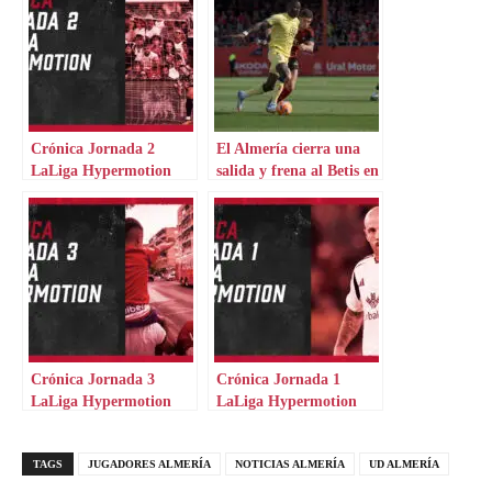
Crónica Jornada 2
El Almería cierra una
LaLiga Hypermotion
salida y frena al Betis en
otra
Crónica Jornada 3
Crónica Jornada 1
LaLiga Hypermotion
LaLiga Hypermotion
TAGS
JUGADORES ALMERÍA
NOTICIAS ALMERÍA
UD ALMERÍA