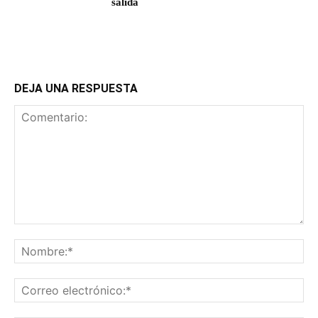
salida
DEJA UNA RESPUESTA
Comentario:
No
Co
ele