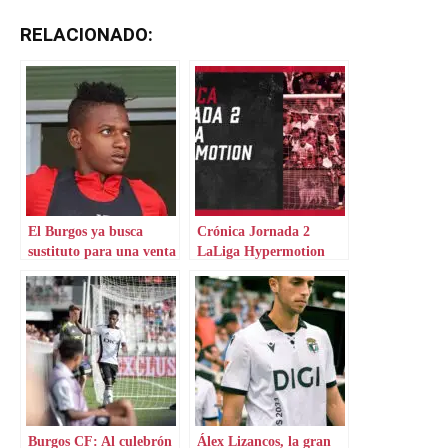
RELACIONADO:
El Burgos ya busca
Crónica Jornada 2
sustituto para una venta
LaLiga Hypermotion
cercana
Burgos CF: Al culebrón
Álex Lizancos, la gran