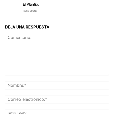
El Plantío.
Respuesta
DEJA UNA RESPUESTA
Comentario:
No
Co
ele
Sit