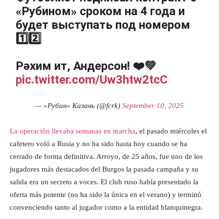
«Рубином» сроком на 4 года и
будет выступать под номером
1️⃣2️⃣
Рәхим ит, Андерсон! ❤️💚
pic.twitter.com/Uw3htw2tcC
— «Рубин» Казань (@fcrk)
September 10, 2025
La operación llevaba semanas en marcha
, el pasado miércoles el
cafetero voló a Rusia y no ha sido hasta hoy cuando se ha
cerrado de forma definitiva. Arroyo, de 25 años, fue uno de los
jugadores más destacados del Burgos la pasada campaña y su
salida era un secreto a voces. El club ruso había presentado la
oferta más potente (no ha sido la única en el verano) y terminó
convenciendo tanto al jugador como a la entidad blanquinegra.