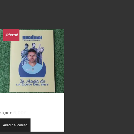
¡Oferta!
Uno di Noi – La magia de la
Copa del Rey
El
El
6,00
€
10,00
€
precio
precio
Añadir al carrito
original
actual
era:
es: