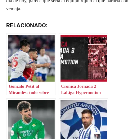
día de hoy, parece que sería el equipo rojillo el que partiría con
ventaja.
RELACIONADO:
Gonzalo Petit al
Crónica Jornada 2
Mirandés: todo sobre
LaLiga Hypermotion
una cesión top