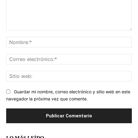
Comentario:
No
Co
ele
Sit
we
Guardar mi nombre, correo electrónico y sitio web en este
navegador la próxima vez que comente.
LO MÁS LEÍDO