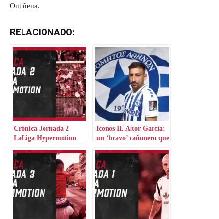
Ontiñena.
RELACIONADO:
Crónica Jornada 2
Iconos II. Aitor García:
LaLiga Hypermotion
un ‘bravo’ cañonero que
aterriza en Grecia