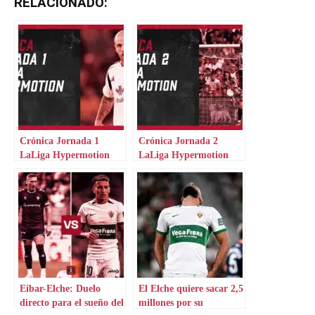
RELACIONADO:
Crónica Jornada 1
Crónica Jornada 2
LaLiga Hypermotion
LaLiga Hypermotion
Eibar-Elche: Duelo
El Elche quiere sacar 2,5
directo para el sueño del
millones por su