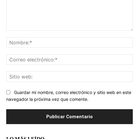
Comentario:
No
Co
ele
Sit
we
Guardar mi nombre, correo electrónico y sitio web en este
navegador la próxima vez que comente.
LO MÁS LEÍDO