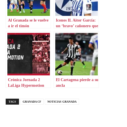
Al Granada se le vuelve
Iconos II. Aitor García:
a ir el timón
un ‘bravo’ cañonero que
aterriza en Grecia
Crónica Jornada 2
El Cartagena pierde a su
LaLiga Hypermotion
ancla
TAGS
GRANADA CF
NOTICIAS GRANADA