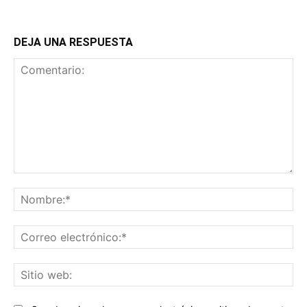
DEJA UNA RESPUESTA
Comentario:
No
Co
ele
Sit
we