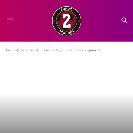
Inicio
Ascenso
El Granada ya tiene lateral izquierdo