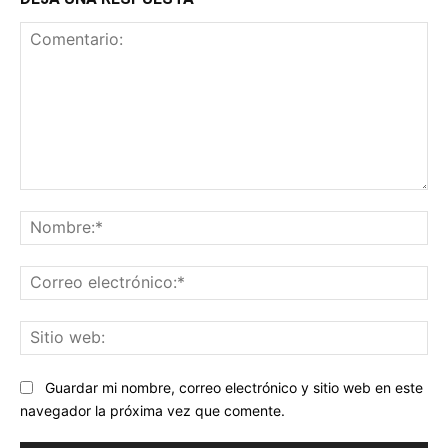
Comentario:
No
Co
ele
Sit
we
Guardar mi nombre, correo electrónico y sitio web en este
navegador la próxima vez que comente.