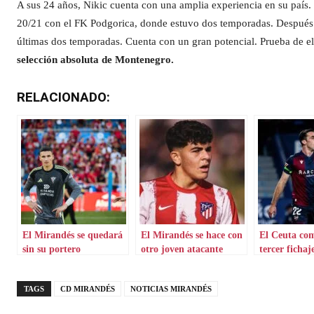
A sus 24 años, Nikic cuenta con una amplia experiencia en su país. 
20/21 con el FK Podgorica, donde estuvo dos temporadas. Después fi
últimas dos temporadas. Cuenta con un gran potencial. Prueba de e
selección absoluta de Montenegro.
RELACIONADO:
El Mirandés se quedará
El Mirandés se hace con
El Ceuta com
sin su portero
otro joven atacante
tercer fichaj
TAGS
CD MIRANDÉS
NOTICIAS MIRANDÉS