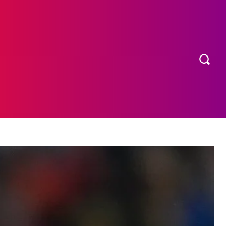
OS
MORE