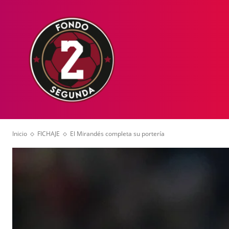
HOME
NOT
Inicio
FICHAJE
El Mirandés completa su portería