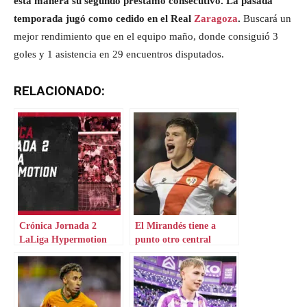
esta manera su segundo préstamo consecutivo. La pasada
temporada jugó como cedido en el Real
Zaragoza
.
Buscará un
mejor rendimiento que en el equipo maño, donde consiguió 3
goles y 1 asistencia en 29 encuentros disputados.
RELACIONADO:
Crónica Jornada 2
El Mirandés tiene a
LaLiga Hypermotion
punto otro central