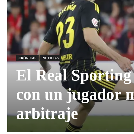
CRÓNICAS
NOTICIAS
El Real Sporting 
con un jugador m
arbitraje