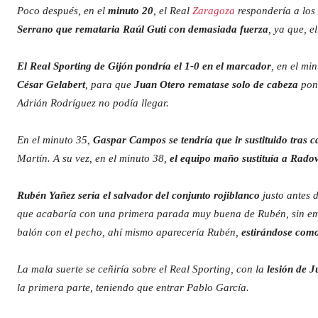
Poco después, en el
minuto 20
, el Real
Zaragoza
respondería a los 
Serrano que remataria Raúl Guti con demasiada fuerza
, ya que, e
El Real Sporting de Gijón pondría el 1-0 en el marcador
, en el mi
César Gelabert
, para que
Juan Otero rematase solo de cabeza
poni
Adrián Rodríguez no podía llegar.
En el minuto 35,
Gaspar Campos se tendría que ir sustituido tras c
Martín. A su vez, en el minuto 38,
el equipo maño sustituía a Rado
Rubén Yañez sería el salvador del conjunto rojiblanco
justo antes 
que acabaría con una primera parada muy buena de Rubén, sin e
balón con el pecho, ahí mismo aparecería Rubén,
estirándose como
La mala suerte se ceñiría sobre el Real Sporting, con la
lesión de 
la primera parte, teniendo que entrar Pablo García.