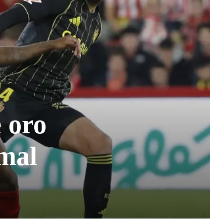
e oro
 mal