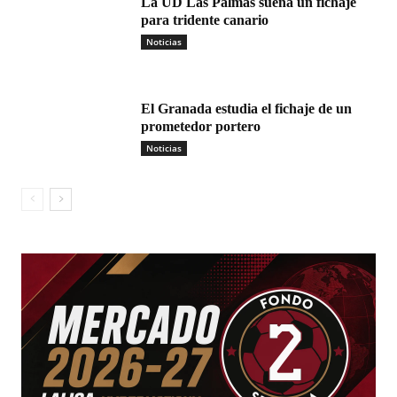
La UD Las Palmas sueña un fichaje
para tridente canario
Noticias
El Granada estudia el fichaje de un
prometedor portero
Noticias