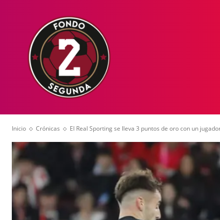
HOME
NOT
Inicio
Crónicas
El Real Sporting se lleva 3 puntos de oro con un jugador