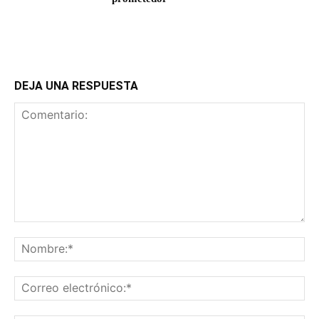
DEJA UNA RESPUESTA
Comentario:
No
Co
ele