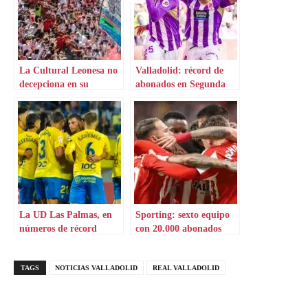
La Cultural Leonesa no
Valladolid: récord de
decepciona en su
abonados en Segunda
campaña de abonados
La UD Las Palmas, en
Sporting: sexto equipo
números de récord
con 20.000 abonados
TAGS
NOTICIAS VALLADOLID
REAL VALLADOLID