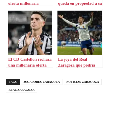
oferta millonaria
queda en propiedad a su
punta
El CD Castellón rechaza
La joya del Real
una millonaria oferta
Zaragoza que podría
por su joya
dar el salto al Alavés
TAGS
JUGADORES ZARAGOZA
NOTICIAS ZARAGOZA
REAL ZARAGOZA