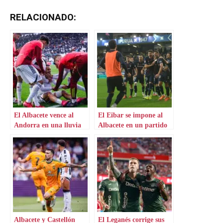
RELACIONADO:
El Albacete vence al
El Eibar se impone al
Andorra en una lluvia
Albacete en un partido
de esfuerzos
de infarto
Albacete y Castellón
El Leganés corrige sus