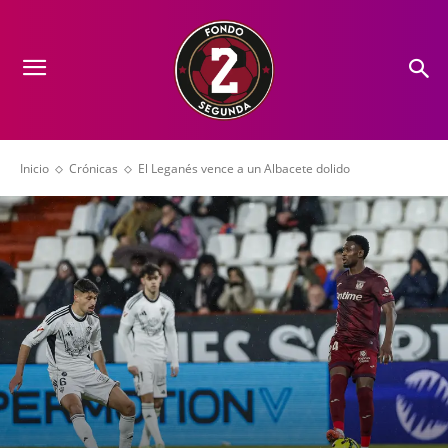
Inicio
Crónicas
El Leganés vence a un Albacete dolido