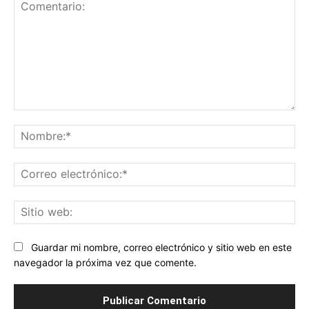
Comentario:
No
Co
ele
Sit
we
Guardar mi nombre, correo electrónico y sitio web en este
navegador la próxima vez que comente.