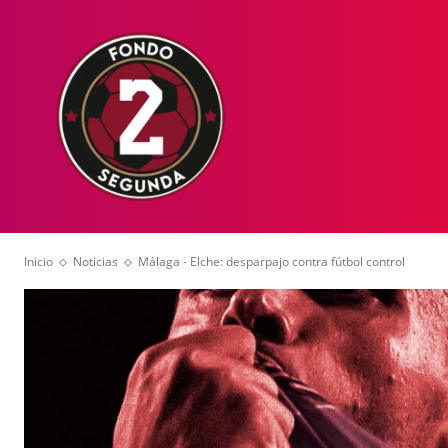
HOME
NOT
Inicio
Noticias
Málaga - Elche: desparpajo contra fútbol control