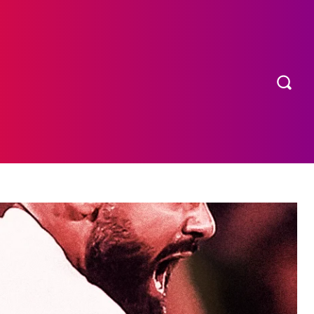
OS
MORE