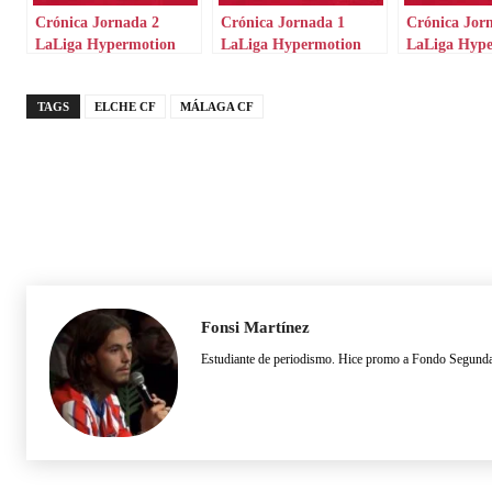
Crónica Jornada 2
Crónica Jornada 1
Crónica Jor
LaLiga Hypermotion
LaLiga Hypermotion
LaLiga Hyp
TAGS
ELCHE CF
MÁLAGA CF
Fonsi Martínez
Estudiante de periodismo. Hice promo a Fondo Segund