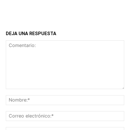
DEJA UNA RESPUESTA
Comentario:
No
Co
ele
Sit