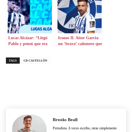
Lucas Alcázar: “Llegó
Iconos II. Aitor García:
Pablo y pensó que era
un ‘bravo’ cañonero que
mi momento”
aterriza en Grecia
TAGS
CD CASTELLÓN
Brooks Beall
Periodista. A veces escribo, otras simplemente