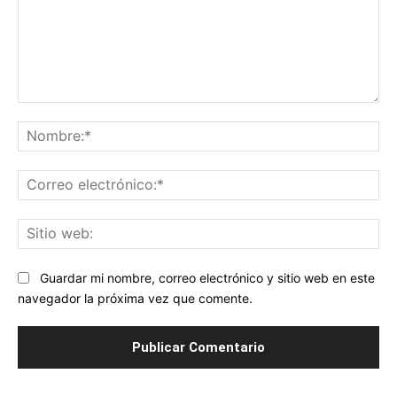
Comentario:
No
Co
ele
Sit
we
Guardar mi nombre, correo electrónico y sitio web en este
navegador la próxima vez que comente.