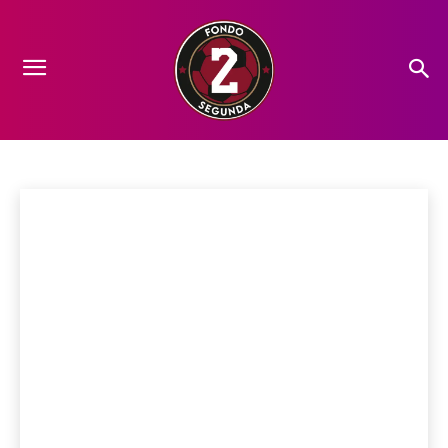
PROTAGONISTAS
Análisis
Ascenso
Camino al Cielo
Crónicas
Datos
FICHAJE
Inicio
Protagonistas