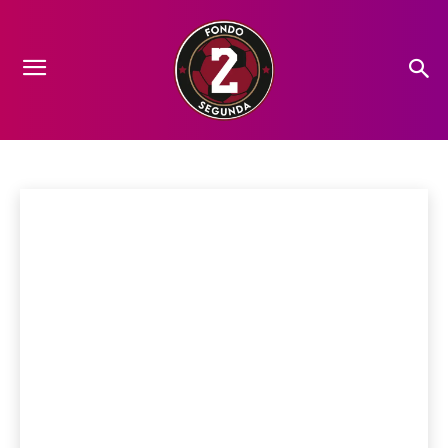
PROTAGONISTAS
Análisis
Ascenso
Camino al Cielo
Crónicas
Datos
FICHAJE
Inicio
Protagonistas