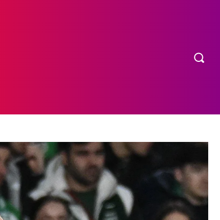
OS
MORE