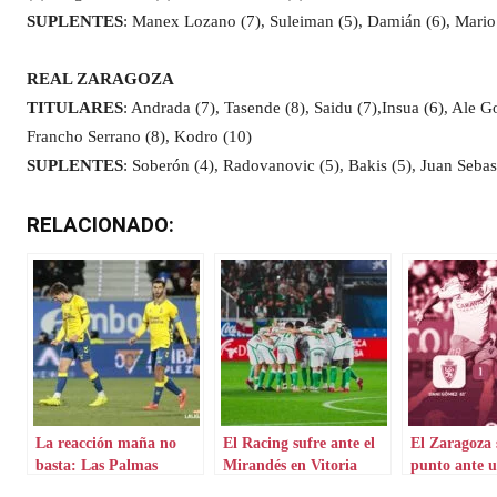
SUPLENTES
: Manex Lozano (7), Suleiman (5), Damián (6), Mario 
REAL ZARAGOZA
TITULARES
: Andrada (7), Tasende (8), Saidu (7),Insua (6), Ale 
Francho Serrano (8), Kodro (10)
SUPLENTES
: Soberón (4), Radovanovic (5), Bakis (5), Juan Sebas
RELACIONADO:
La reacción maña no
El Racing sufre ante el
El Zaragoza
basta: Las Palmas
Mirandés en Vitoria
punto ante 
decide en el tramo final
Valladolid