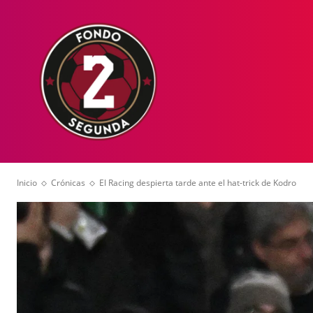
HOME
NOT
Inicio
Crónicas
El Racing despierta tarde ante el hat-trick de Kodro