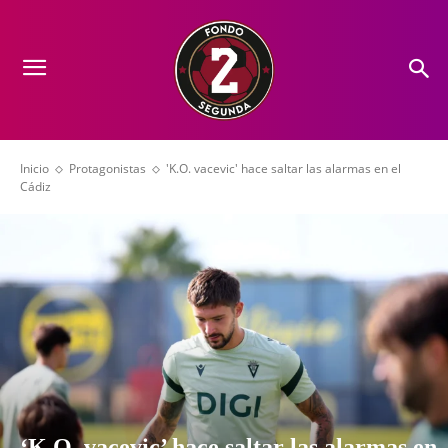
Inicio
Protagonistas
'K.O. vacevic' hace saltar las alarmas en el
Cádiz
‘K.O. vacevic’ hace saltar las alarmas en