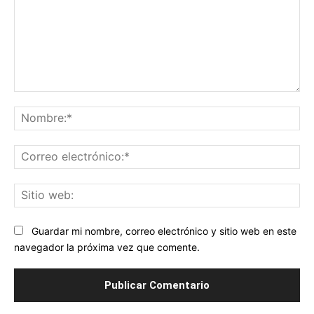
Comentario:
No
Co
ele
Sit
we
Guardar mi nombre, correo electrónico y sitio web en este
navegador la próxima vez que comente.