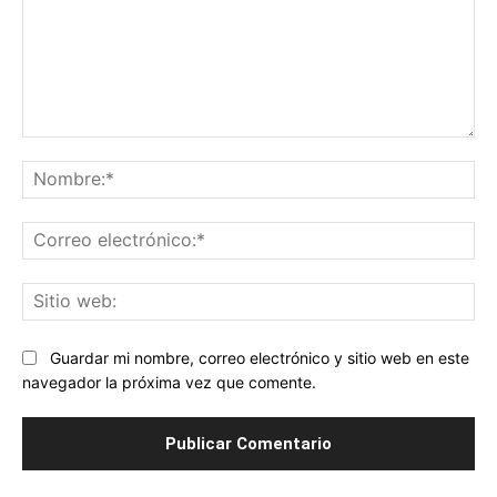
Comentario:
No
Co
ele
Sit
we
Guardar mi nombre, correo electrónico y sitio web en este
navegador la próxima vez que comente.