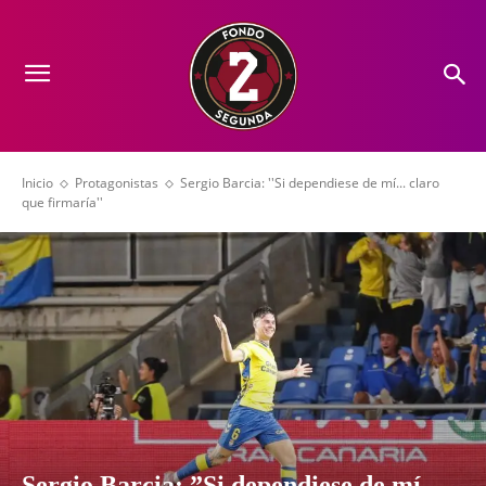
Inicio
Protagonistas
Sergio Barcia: ''Si dependiese de mí... claro
que firmaría''
Sergio Barcia: ”Si dependiese de mí…