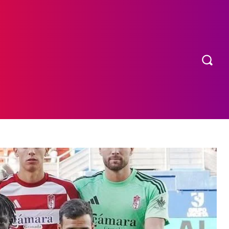
OS
MORE