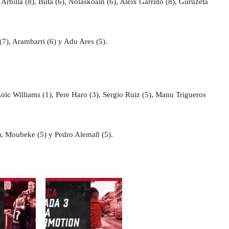
rbilla (8), Buta (6), Nolaskoain (6), Aleix Garrido (8), Guruzeta
(7), Arambarri (6) y Adu Ares (5).
oïc Williams (1), Pere Haro (3), Sergio Ruiz (5), Manu Trigueros
3), Moubeke (5) y Pedro Alemañ (5).