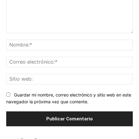
Comentario:
No
Co
ele
Sit
we
Guardar mi nombre, correo electrónico y sitio web en este
navegador la próxima vez que comente.