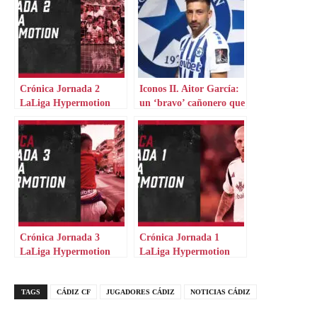
Crónica Jornada 2
Iconos II. Aitor García:
LaLiga Hypermotion
un ‘bravo’ cañonero que
aterriza en Grecia
Crónica Jornada 3
Crónica Jornada 1
LaLiga Hypermotion
LaLiga Hypermotion
TAGS
CÁDIZ CF
JUGADORES CÁDIZ
NOTICIAS CÁDIZ