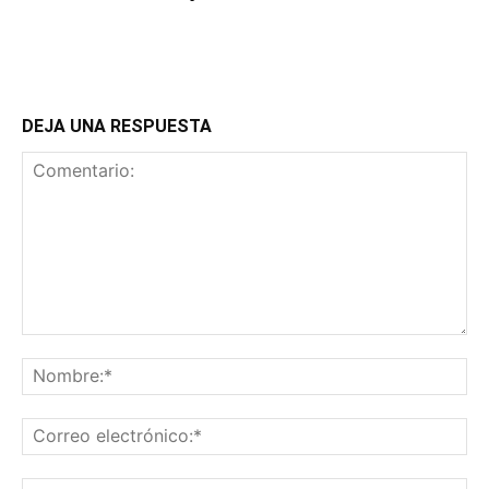
DEJA UNA RESPUESTA
Comentario:
No
Co
ele
Sit