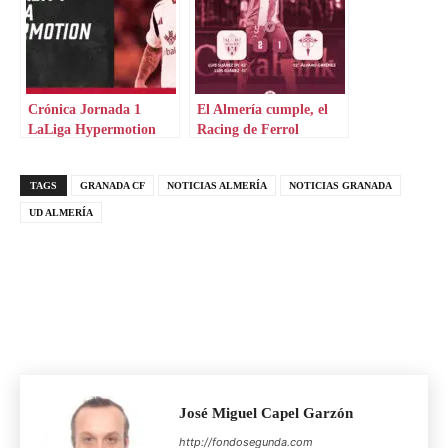
Crónica Jornada 1
El Almería cumple, el
LaLiga Hypermotion
Racing de Ferrol
desciende
TAGS
GRANADA CF
NOTICIAS ALMERÍA
NOTICIAS GRANADA
UD ALMERÍA
José Miguel Capel Garzón
http://fondosegunda.com