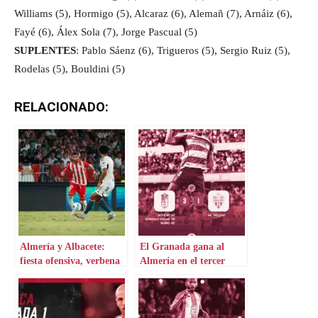
Williams (5), Hormigo (5), Alcaraz (6), Alemañ (7), Arnáiz (6),
Fayé (6), Álex Sola (7), Jorge Pascual (5)
SUPLENTES
: Pablo Sáenz (6), Trigueros (5), Sergio Ruiz (5),
Rodelas (5), Bouldini (5)
RELACIONADO:
Almería y Albacete:
El Granada gana al
fiesta ofensiva, verbena
Almería en el tercer
defensiva
tiempo