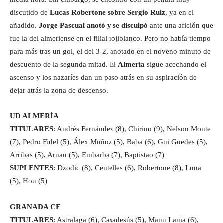
discutido de
Lucas Robertone sobre Sergio Ruiz
, ya en el
añadido.
Jorge Pascual anotó y se disculpó
ante una afición que
fue la del almeriense en el filial rojiblanco. Pero no había tiempo
para más tras un gol, el del 3-2, anotado en el noveno minuto de
descuento de la segunda mitad. El
Almería
sigue acechando el
ascenso y los nazaríes dan un paso atrás en su aspiración de
dejar atrás la zona de descenso.
UD ALMERÍA
TITULARES
: Andrés Fernández (8), Chirino (9), Nelson Monte
(7), Pedro Fidel (5), Álex Muñoz (5), Baba (6), Gui Guedes (5),
Arribas (5), Arnau (5), Embarba (7), Baptistao (7)
SUPLENTES
: Dzodic (8), Centelles (6), Robertone (8), Luna
(5), Hou (5)
GRANADA CF
TITULARES
: Astralaga (6), Casadesús (5), Manu Lama (6),