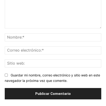
Comentario:
No
Co
ele
Sit
we
Guardar mi nombre, correo electrónico y sitio web en este
navegador la próxima vez que comente.