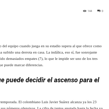
144
0
o del equipo cuando juega en su estadio supera al que ofrece como
a sufrido una derrota en casa. La indálica, eso sí, fue sonrojante
dido demasiados empates (7), lo que le impide ser uno de los tres
que puede marcar diferencias.
e puede decidir el ascenso para el
a temporada. El colombiano Luis Javier Suárez alcanza ya los 23
 sus números ofensivos. La cifra de tantos anotada hasta la fecha ya