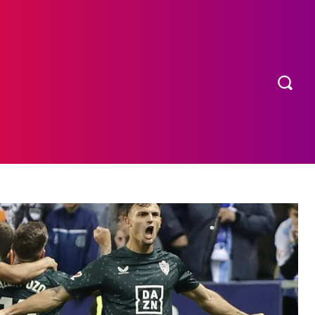
OS
MORE